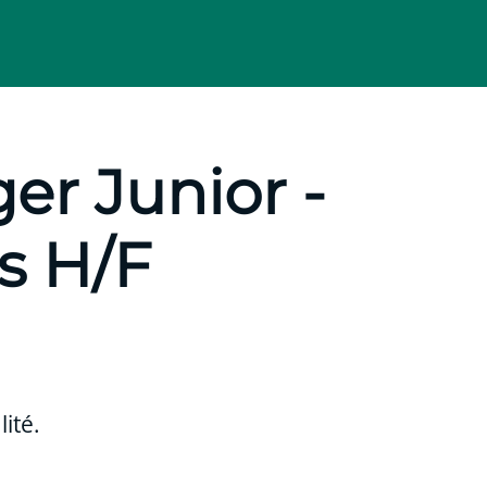
r Junior -
s H/F
ité.