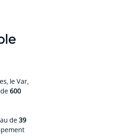
ole
s, le Var,
s de
600
eau de
39
oppement