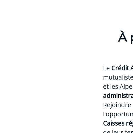
À 
Le
Crédit 
mutualiste
et les Al
administr
Rejoindre
l’opportun
Caisses ré
de leur ter