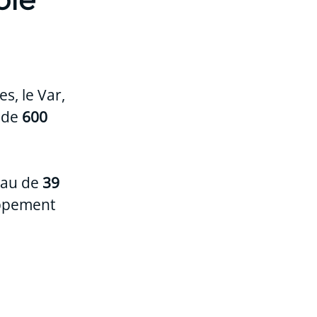
s, le Var,
s de
600
eau de
39
oppement